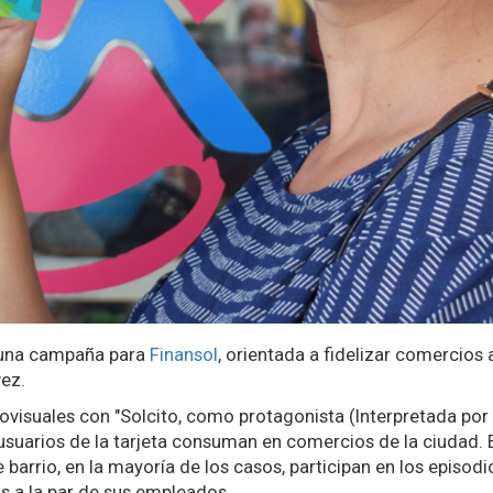
 una campaña para
Finansol
, orientada a fidelizar comercios
ez.
visuales con "Solcito, como protagonista (Interpretada por F
arios de la tarjeta consuman en comercios de la ciudad. El 
e barrio, en la mayoría de los casos, participan en los epis
s a la par de sus empleados.